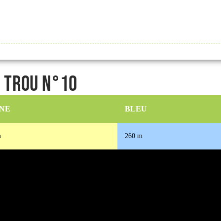
- Trou n°10
NE
BLEU
m
260 m