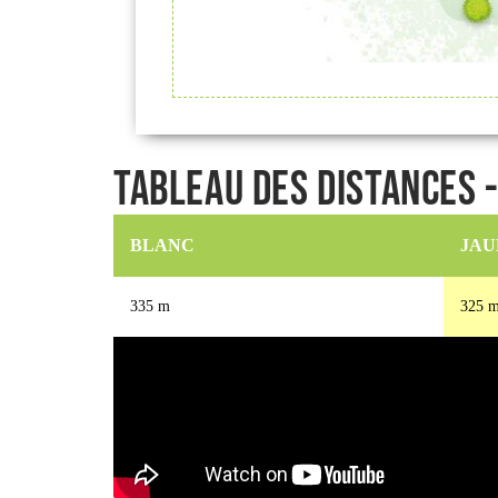
Tableau des distances 
BLANC
JAU
335 m
325 