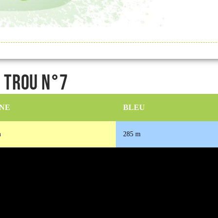
- Trou n°7
NE
BLEU
m
285 m