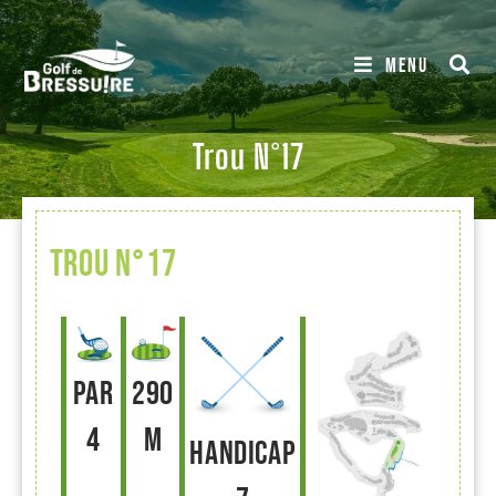
MENU
Trou N°17
Trou n°17
Par
290
4
m
Handicap