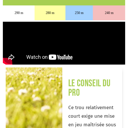
290 m
280 m
250 m
240 m
le conseil du
pro
Ce trou relativement
court exige une mise
en jeu maîtrisée sous